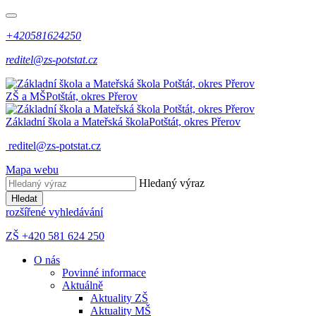
+420581624250
reditel@zs-potstat.cz
ZŠ a MŠ
Potštát, okres Přerov
Základní škola a Mateřská škola
Potštát, okres Přerov
reditel@zs-potstat.cz
Mapa webu
Hledaný výraz
Hledat
rozšířené vyhledávání
ZŠ +420 581 624 250
O nás
Povinné informace
Aktuálně
Aktuality ZŠ
Aktuality MŠ