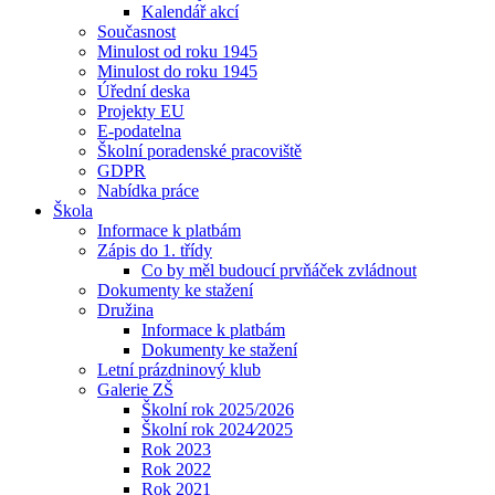
Kalendář akcí
Současnost
Minulost od roku 1945
Minulost do roku 1945
Úřední deska
Projekty EU
E-podatelna
Školní poradenské pracoviště
GDPR
Nabídka práce
Škola
Informace k platbám
Zápis do 1. třídy
Co by měl budoucí prvňáček zvládnout
Dokumenty ke stažení
Družina
Informace k platbám
Dokumenty ke stažení
Letní prázdninový klub
Galerie ZŠ
Školní rok 2025/2026
Školní rok 2024⁄2025
Rok 2023
Rok 2022
Rok 2021