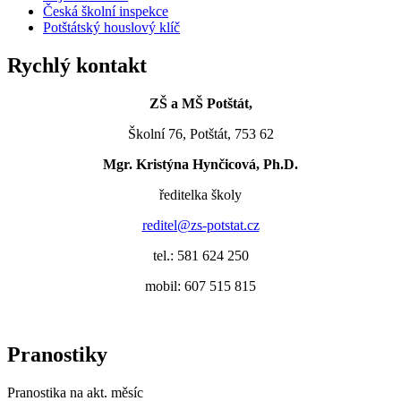
Česká školní inspekce
Potštátský houslový klíč
Rychlý kontakt
ZŠ a MŠ Potštát,
Školní 76, Potštát, 753 62
Mgr. Kristýna Hynčicová, Ph.D.
ředitelka školy
reditel@zs-potstat.cz
tel.: 581 624 250
mobil: 607 515 815
Pranostiky
Pranostika na akt. měsíc