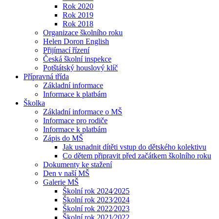
Rok 2020
Rok 2019
Rok 2018
Organizace školního roku
Helen Doron English
Přijímací řízení
Česká školní inspekce
Potštátský houslový klíč
Přípravná třída
Základní informace
Informace k platbám
Školka
Základní informace o MŠ
Informace pro rodiče
Informace k platbám
Zápis do MŠ
Jak usnadnit dítěti vstup do dětského kolektivu
Co dětem připravit před začátkem školního roku
Dokumenty ke stažení
Den v naší MŠ
Galerie MŠ
Školní rok 2024⁄2025
Školní rok 2023⁄2024
Školní rok 2022⁄2023
Školní rok 2021⁄2022