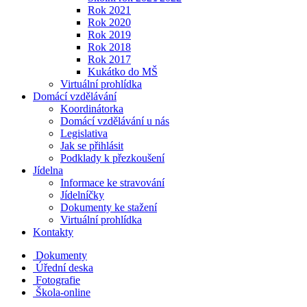
Rok 2021
Rok 2020
Rok 2019
Rok 2018
Rok 2017
Kukátko do MŠ
Virtuální prohlídka
Domácí vzdělávání
Koordinátorka
Domácí vzdělávání u nás
Legislativa
Jak se přihlásit
Podklady k přezkoušení
Jídelna
Informace ke stravování
Jídelníčky
Dokumenty ke stažení
Virtuální prohlídka
Kontakty
Dokumenty
Úřední deska
Fotografie
Škola-online