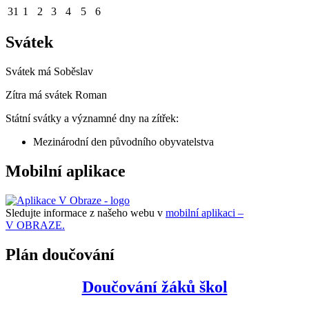
31
1
2
3
4
5
6
Svátek
Svátek má
Soběslav
Zítra má svátek
Roman
Státní svátky a významné dny na zítřek:
Mezinárodní den původního obyvatelstva
Mobilní aplikace
Sledujte informace z našeho webu v
mobilní aplikaci –
V OBRAZE.
Plán doučování
Doučování žáků škol