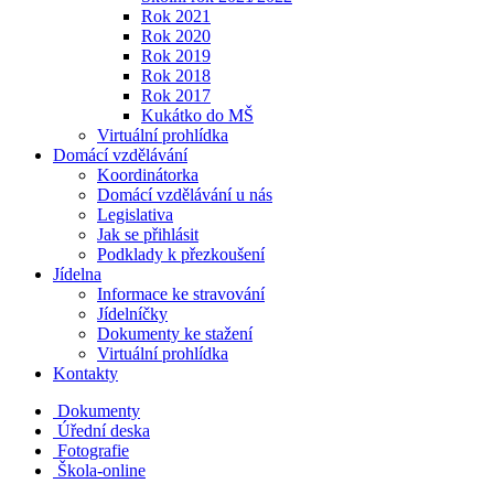
Rok 2021
Rok 2020
Rok 2019
Rok 2018
Rok 2017
Kukátko do MŠ
Virtuální prohlídka
Domácí vzdělávání
Koordinátorka
Domácí vzdělávání u nás
Legislativa
Jak se přihlásit
Podklady k přezkoušení
Jídelna
Informace ke stravování
Jídelníčky
Dokumenty ke stažení
Virtuální prohlídka
Kontakty
Dokumenty
Úřední deska
Fotografie
Škola-online