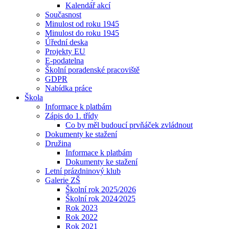
Kalendář akcí
Současnost
Minulost od roku 1945
Minulost do roku 1945
Úřední deska
Projekty EU
E-podatelna
Školní poradenské pracoviště
GDPR
Nabídka práce
Škola
Informace k platbám
Zápis do 1. třídy
Co by měl budoucí prvňáček zvládnout
Dokumenty ke stažení
Družina
Informace k platbám
Dokumenty ke stažení
Letní prázdninový klub
Galerie ZŠ
Školní rok 2025/2026
Školní rok 2024⁄2025
Rok 2023
Rok 2022
Rok 2021