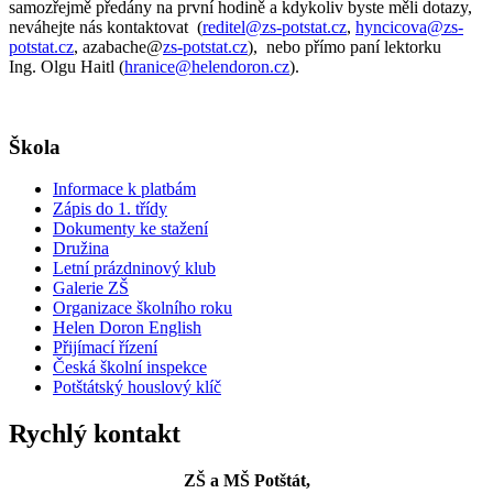
samozřejmě předány na první hodině a kdykoliv byste měli dotazy,
neváhejte nás kontaktovat (
reditel@zs-potstat.cz
,
hyncicova@zs-
potstat.cz
, azabache@
zs-potstat.cz
), nebo přímo paní lektorku
Ing. Olgu Haitl (
hranice@helendoron.cz
).
Škola
Informace k platbám
Zápis do 1. třídy
Dokumenty ke stažení
Družina
Letní prázdninový klub
Galerie ZŠ
Organizace školního roku
Helen Doron English
Přijímací řízení
Česká školní inspekce
Potštátský houslový klíč
Rychlý kontakt
ZŠ a MŠ Potštát,