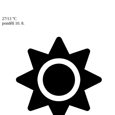
27/13 °C
pondělí
10. 8.