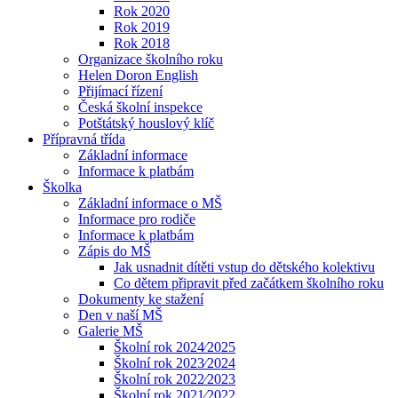
Rok 2020
Rok 2019
Rok 2018
Organizace školního roku
Helen Doron English
Přijímací řízení
Česká školní inspekce
Potštátský houslový klíč
Přípravná třída
Základní informace
Informace k platbám
Školka
Základní informace o MŠ
Informace pro rodiče
Informace k platbám
Zápis do MŠ
Jak usnadnit dítěti vstup do dětského kolektivu
Co dětem připravit před začátkem školního roku
Dokumenty ke stažení
Den v naší MŠ
Galerie MŠ
Školní rok 2024⁄2025
Školní rok 2023⁄2024
Školní rok 2022⁄2023
Školní rok 2021⁄2022