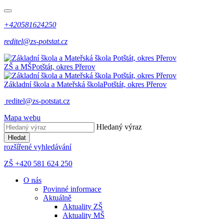
+420581624250
reditel@zs-potstat.cz
ZŠ a MŠ
Potštát, okres Přerov
Základní škola a Mateřská škola
Potštát, okres Přerov
reditel@zs-potstat.cz
Mapa webu
Hledaný výraz
Hledat
rozšířené vyhledávání
ZŠ +420 581 624 250
O nás
Povinné informace
Aktuálně
Aktuality ZŠ
Aktuality MŠ