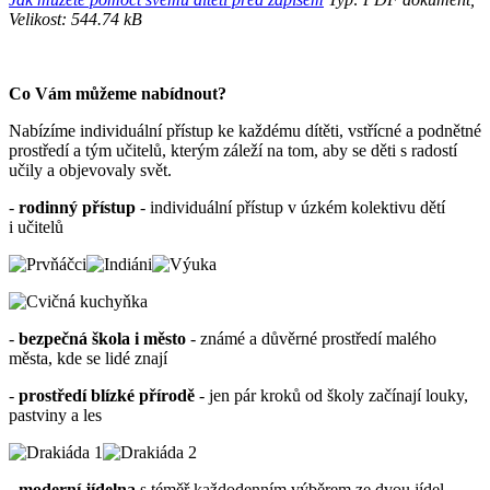
Velikost: 544.74 kB
Co Vám můžeme nabídnout?
Nabízíme individuální přístup ke každému dítěti, vstřícné a podnětné
prostředí a tým učitelů, kterým záleží na tom, aby se děti s radostí
učily a objevovaly svět.
-
rodinný přístup
- individuální přístup v úzkém kolektivu dětí
i učitelů
-
bezpečná škola i město
- známé a důvěrné prostředí malého
města, kde se lidé znají
-
prostředí blízké přírodě
- jen pár kroků od školy začínají louky,
pastviny a les
-
moderní jídelna
s téměř každodenním výběrem ze dvou jídel