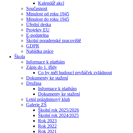
Kalendář akcí
Současnost
Minulost od roku 1945
Minulost do roku 1945
Úřední deska
Projekty EU
E-podatelna
Školní poradenské pracoviště
GDPR
Nabídka práce
Škola
Informace k platbám
Zápis do 1. třídy
Co by měl budoucí prvňáček zvládnout
Dokumenty ke stažení
Družina
Informace k platbám
Dokumenty ke stažení
Letní prázdninový klub
Galerie ZŠ
Školní rok 2025/2026
Školní rok 2024⁄2025
Rok 2023
Rok 2022
Rok 2021