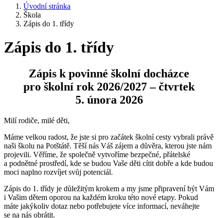
Úvodní stránka
Škola
Zápis do 1. třídy
Zápis do 1. třídy
Zápis k povinné školní docházce
pro školní rok 2026/2027 –
čtvrtek
5. února 2026
Milí rodiče, milé děti,
Máme velkou radost, že jste si pro začátek školní cesty vybrali právě
naši školu na Potštátě. Těší nás Váš zájem a důvěra, kterou jste nám
projevili. Věříme, že společně vytvoříme bezpečné, přátelské
a podnětné prostředí, kde se budou Vaše děti cítit dobře a kde budou
moci naplno rozvíjet svůj potenciál.
Zápis do 1. třídy je důležitým krokem a my jsme připravení být Vám
i Vašim dětem oporou na každém kroku této nové etapy. Pokud
máte jakýkoliv dotaz nebo potřebujete více informací, neváhejte
se na nás obrátit.