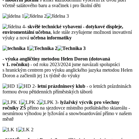
včetně salátového baru a svačinek i pro školní děti
- skvělé technické vybavení - dotykové displeje,
enviromentální učebna
, kde stále zvyšujeme možnosti inovativní
výuky a nová
učebna informatiky
-
výuka angličtiny metodou Helen Doron (dotovaná
v 1. ročníku)
- od roku 2023/2024 jsme navázali spolupráci
s hranickým centrem pro výuku anglického jazyka metodou Helen
Doron a začlenili jej 1x týdně do výuky
-
letní prázdninový klub
- o letních prázdninách
formou dvou pětidenních příměstských táborů
-
lyžařský výcvik pro všechny
ročníky ZŠ
přímo na sjezdovce místního potštátského skiareálu -
nesmírnou výhodou je lyžování a snowboardování přímo v našem
městě