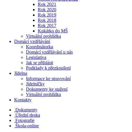
Rok 2021
Rok 2020
Rok 2019
Rok 2018
Rok 2017
Kukátko do MŠ
Virtuální prohlídka
Domácí vzdělávání
Koordinátorka
Domácí vzdělávání u nás
Legislativa
Jak se přihlásit
Podklady k přezkoušení
Jídelna
Informace ke stravování
Jídelníčky
Dokumenty ke stažení
Virtuální prohlídka
Kontakty
Dokumenty
Úřední deska
Fotografie
Škola-online