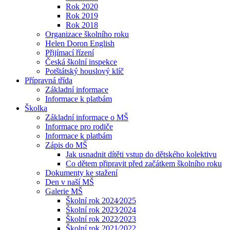
Rok 2020
Rok 2019
Rok 2018
Organizace školního roku
Helen Doron English
Přijímací řízení
Česká školní inspekce
Potštátský houslový klíč
Přípravná třída
Základní informace
Informace k platbám
Školka
Základní informace o MŠ
Informace pro rodiče
Informace k platbám
Zápis do MŠ
Jak usnadnit dítěti vstup do dětského kolektivu
Co dětem připravit před začátkem školního roku
Dokumenty ke stažení
Den v naší MŠ
Galerie MŠ
Školní rok 2024⁄2025
Školní rok 2023⁄2024
Školní rok 2022⁄2023
Školní rok 2021⁄2022