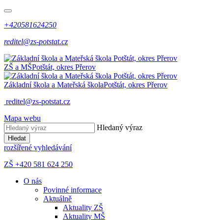
+420581624250
reditel@zs-potstat.cz
ZŠ a MŠ
Potštát, okres Přerov
Základní škola a Mateřská škola
Potštát, okres Přerov
reditel@zs-potstat.cz
Mapa webu
Hledaný výraz
Hledat
rozšířené vyhledávání
ZŠ +420 581 624 250
O nás
Povinné informace
Aktuálně
Aktuality ZŠ
Aktuality MŠ