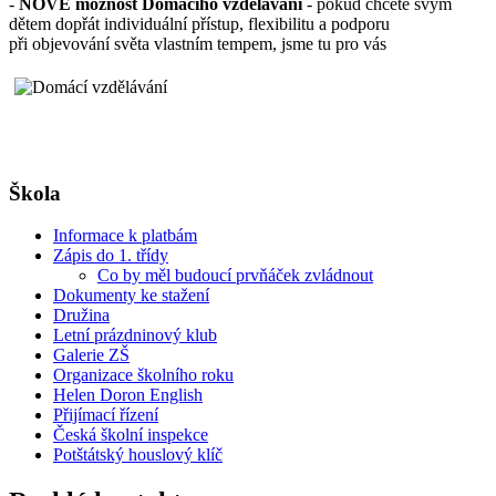
-
NOVĚ možnost Domácího vzdělávání
- pokud chcete svým
dětem dopřát individuální přístup, flexibilitu a podporu
při objevování světa vlastním tempem, jsme tu pro vás
Škola
Informace k platbám
Zápis do 1. třídy
Co by měl budoucí prvňáček zvládnout
Dokumenty ke stažení
Družina
Letní prázdninový klub
Galerie ZŠ
Organizace školního roku
Helen Doron English
Přijímací řízení
Česká školní inspekce
Potštátský houslový klíč