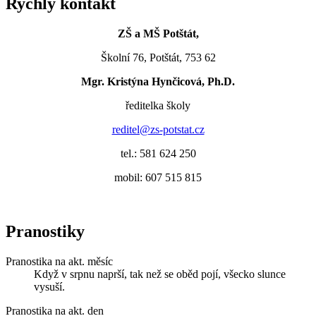
Rychlý kontakt
ZŠ a MŠ Potštát,
Školní 76, Potštát, 753 62
Mgr. Kristýna Hynčicová, Ph.D.
ředitelka školy
reditel@zs-potstat.cz
tel.: 581 624 250
mobil: 607 515 815
Pranostiky
Pranostika na akt. měsíc
Když v srpnu naprší, tak než se oběd pojí, všecko slunce
vysuší.
Pranostika na akt. den