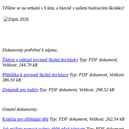
Těšíme se na setkání s Vámi, a hlavně s našimi budoucími školáky!
Dokumenty potřebné k zápisu:
Žádost o odklad povinné školní docházky
Typ: PDF dokument,
Velikost: 244.79 kB
Přihláška k povinné školní docházce
Typ: PDF dokument, Velikost:
386.93 kB
Dotazník pro rodiče
Typ: PDF dokument, Velikost: 298.52 kB
Ostatní dokumenty:
Kritéria pro přijímání dětí
Typ: PDF dokument, Velikost: 262.54 kB
Jak můžete pomoct svému dítěti před zápisem
Typ: PDF dokument,