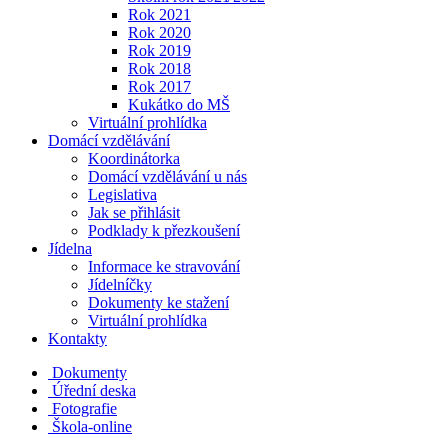
Rok 2021
Rok 2020
Rok 2019
Rok 2018
Rok 2017
Kukátko do MŠ
Virtuální prohlídka
Domácí vzdělávání
Koordinátorka
Domácí vzdělávání u nás
Legislativa
Jak se přihlásit
Podklady k přezkoušení
Jídelna
Informace ke stravování
Jídelníčky
Dokumenty ke stažení
Virtuální prohlídka
Kontakty
Dokumenty
Úřední deska
Fotografie
Škola-online