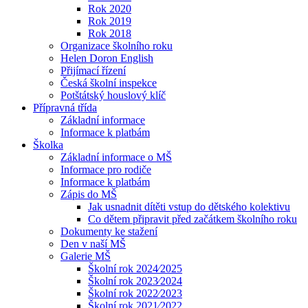
Rok 2020
Rok 2019
Rok 2018
Organizace školního roku
Helen Doron English
Přijímací řízení
Česká školní inspekce
Potštátský houslový klíč
Přípravná třída
Základní informace
Informace k platbám
Školka
Základní informace o MŠ
Informace pro rodiče
Informace k platbám
Zápis do MŠ
Jak usnadnit dítěti vstup do dětského kolektivu
Co dětem připravit před začátkem školního roku
Dokumenty ke stažení
Den v naší MŠ
Galerie MŠ
Školní rok 2024⁄2025
Školní rok 2023⁄2024
Školní rok 2022⁄2023
Školní rok 2021⁄2022