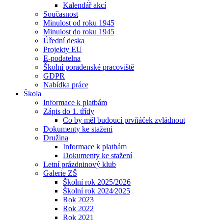
Kalendář akcí
Současnost
Minulost od roku 1945
Minulost do roku 1945
Úřední deska
Projekty EU
E-podatelna
Školní poradenské pracoviště
GDPR
Nabídka práce
Škola
Informace k platbám
Zápis do 1. třídy
Co by měl budoucí prvňáček zvládnout
Dokumenty ke stažení
Družina
Informace k platbám
Dokumenty ke stažení
Letní prázdninový klub
Galerie ZŠ
Školní rok 2025/2026
Školní rok 2024⁄2025
Rok 2023
Rok 2022
Rok 2021