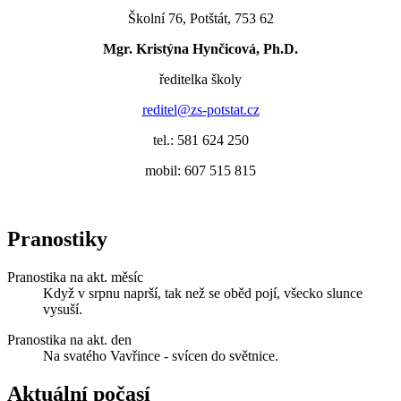
Školní 76, Potštát, 753 62
Mgr. Kristýna Hynčicová, Ph.D.
ředitelka školy
reditel@zs-potstat.cz
tel.: 581 624 250
mobil: 607 515 815
Pranostiky
Pranostika na akt. měsíc
Když v srpnu naprší, tak než se oběd pojí, všecko slunce
vysuší.
Pranostika na akt. den
Na svatého Vavřince - svícen do světnice.
Aktuální počasí