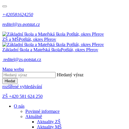
+420581624250
reditel@zs-potstat.cz
ZŠ a MŠ
Potštát, okres Přerov
Základní škola a Mateřská škola
Potštát, okres Přerov
reditel@zs-potstat.cz
Mapa webu
Hledaný výraz
Hledat
rozšířené vyhledávání
ZŠ +420 581 624 250
O nás
Povinné informace
Aktuálně
Aktuality ZŠ
Aktuality MŠ