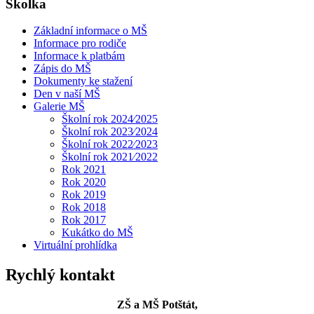
Školka
Základní informace o MŠ
Informace pro rodiče
Informace k platbám
Zápis do MŠ
Dokumenty ke stažení
Den v naší MŠ
Galerie MŠ
Školní rok 2024⁄2025
Školní rok 2023⁄2024
Školní rok 2022⁄2023
Školní rok 2021⁄2022
Rok 2021
Rok 2020
Rok 2019
Rok 2018
Rok 2017
Kukátko do MŠ
Virtuální prohlídka
Rychlý kontakt
ZŠ a MŠ Potštát,