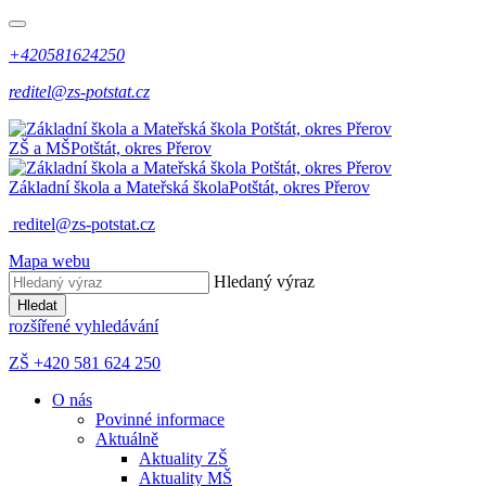
+420581624250
reditel@zs-potstat.cz
ZŠ a MŠ
Potštát, okres Přerov
Základní škola a Mateřská škola
Potštát, okres Přerov
reditel@zs-potstat.cz
Mapa webu
Hledaný výraz
Hledat
rozšířené vyhledávání
ZŠ +420 581 624 250
O nás
Povinné informace
Aktuálně
Aktuality ZŠ
Aktuality MŠ