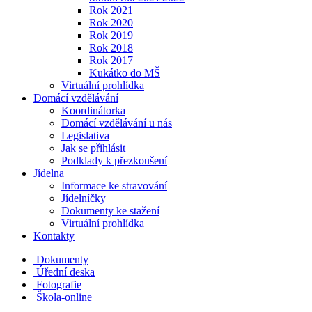
Rok 2021
Rok 2020
Rok 2019
Rok 2018
Rok 2017
Kukátko do MŠ
Virtuální prohlídka
Domácí vzdělávání
Koordinátorka
Domácí vzdělávání u nás
Legislativa
Jak se přihlásit
Podklady k přezkoušení
Jídelna
Informace ke stravování
Jídelníčky
Dokumenty ke stažení
Virtuální prohlídka
Kontakty
Dokumenty
Úřední deska
Fotografie
Škola-online