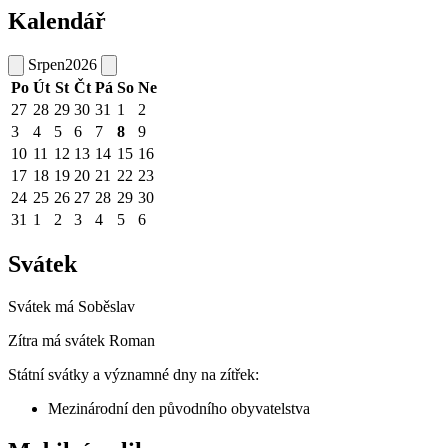
Kalendář
Srpen
2026
Po
Út
St
Čt
Pá
So
Ne
27
28
29
30
31
1
2
3
4
5
6
7
8
9
10
11
12
13
14
15
16
17
18
19
20
21
22
23
24
25
26
27
28
29
30
31
1
2
3
4
5
6
Svátek
Svátek má
Soběslav
Zítra má svátek
Roman
Státní svátky a významné dny na zítřek:
Mezinárodní den původního obyvatelstva