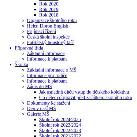
Rok 2020
Rok 2019
Rok 2018
Organizace školního roku
Helen Doron English
Přijímací řízení
Česká školní inspekce
Potštátský houslový klíč
Přípravná třída
Základní informace
Informace k platbám
Školka
Základní informace o MŠ
Informace pro rodiče
Informace k platbám
Zápis do MŠ
Jak usnadnit dítěti vstup do dětského kolektivu
Co dětem připravit před začátkem školního roku
Dokumenty ke stažení
Den v naší MŠ
Galerie MŠ
Školní rok 2024⁄2025
Školní rok 2023⁄2024
Školní rok 2022⁄2023
Školní rok 2021⁄2022