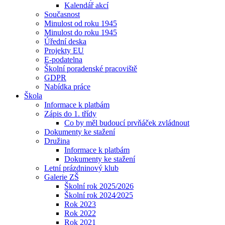
Kalendář akcí
Současnost
Minulost od roku 1945
Minulost do roku 1945
Úřední deska
Projekty EU
E-podatelna
Školní poradenské pracoviště
GDPR
Nabídka práce
Škola
Informace k platbám
Zápis do 1. třídy
Co by měl budoucí prvňáček zvládnout
Dokumenty ke stažení
Družina
Informace k platbám
Dokumenty ke stažení
Letní prázdninový klub
Galerie ZŠ
Školní rok 2025/2026
Školní rok 2024⁄2025
Rok 2023
Rok 2022
Rok 2021