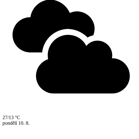
27/13 °C
pondělí
10. 8.