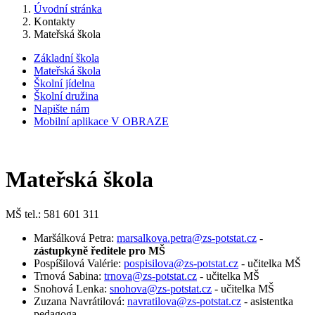
Úvodní stránka
Kontakty
Mateřská škola
Základní škola
Mateřská škola
Školní jídelna
Školní družina
Napište nám
Mobilní aplikace V OBRAZE
Mateřská škola
MŠ tel.: 581 601 311
Maršálková Petra:
marsalkova.petra@zs-potstat.cz
-
zástupkyně ředitele pro MŠ
Pospíšilová Valérie:
pospisilova@zs-potstat.cz
- učitelka MŠ
Trnová Sabina:
trnova@zs-potstat.cz
- učitelka MŠ
Snohová Lenka:
snohova@zs-potstat.cz
- učitelka MŠ
Zuzana Navrátilová:
navratilova
@zs-potstat.cz
- asistentka
pedagoga