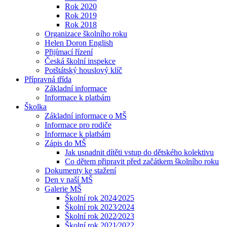
Rok 2020
Rok 2019
Rok 2018
Organizace školního roku
Helen Doron English
Přijímací řízení
Česká školní inspekce
Potštátský houslový klíč
Přípravná třída
Základní informace
Informace k platbám
Školka
Základní informace o MŠ
Informace pro rodiče
Informace k platbám
Zápis do MŠ
Jak usnadnit dítěti vstup do dětského kolektivu
Co dětem připravit před začátkem školního roku
Dokumenty ke stažení
Den v naší MŠ
Galerie MŠ
Školní rok 2024⁄2025
Školní rok 2023⁄2024
Školní rok 2022⁄2023
Školní rok 2021⁄2022