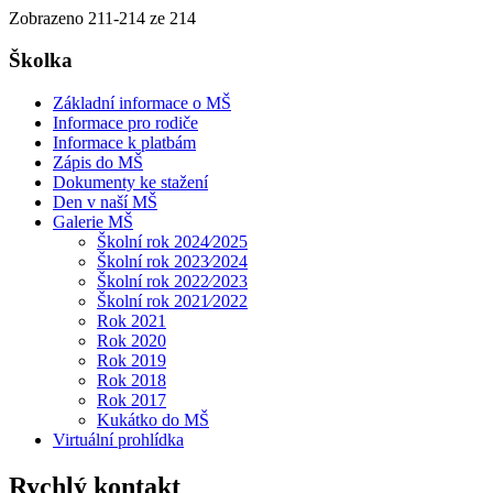
Zobrazeno
211
-
214
ze 214
Školka
Základní informace o MŠ
Informace pro rodiče
Informace k platbám
Zápis do MŠ
Dokumenty ke stažení
Den v naší MŠ
Galerie MŠ
Školní rok 2024⁄2025
Školní rok 2023⁄2024
Školní rok 2022⁄2023
Školní rok 2021⁄2022
Rok 2021
Rok 2020
Rok 2019
Rok 2018
Rok 2017
Kukátko do MŠ
Virtuální prohlídka
Rychlý kontakt