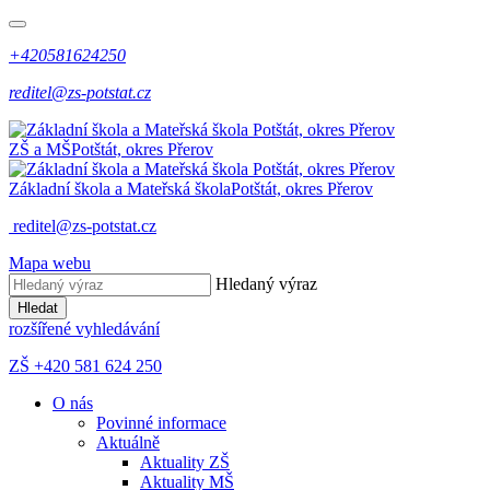
+420581624250
reditel@zs-potstat.cz
ZŠ a MŠ
Potštát, okres Přerov
Základní škola a Mateřská škola
Potštát, okres Přerov
reditel@zs-potstat.cz
Mapa webu
Hledaný výraz
Hledat
rozšířené vyhledávání
ZŠ +420 581 624 250
O nás
Povinné informace
Aktuálně
Aktuality ZŠ
Aktuality MŠ