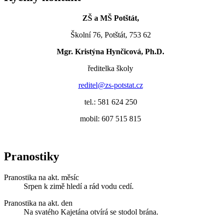
ZŠ a MŠ Potštát,
Školní 76, Potštát, 753 62
Mgr. Kristýna Hynčicová, Ph.D.
ředitelka školy
reditel@zs-potstat.cz
tel.: 581 624 250
mobil: 607 515 815
Pranostiky
Pranostika na akt. měsíc
Srpen k zimě hledí a rád vodu cedí.
Pranostika na akt. den
Na svatého Kajetána otvírá se stodol brána.