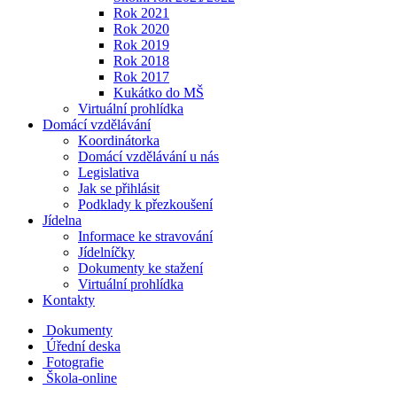
Rok 2021
Rok 2020
Rok 2019
Rok 2018
Rok 2017
Kukátko do MŠ
Virtuální prohlídka
Domácí vzdělávání
Koordinátorka
Domácí vzdělávání u nás
Legislativa
Jak se přihlásit
Podklady k přezkoušení
Jídelna
Informace ke stravování
Jídelníčky
Dokumenty ke stažení
Virtuální prohlídka
Kontakty
Dokumenty
Úřední deska
Fotografie
Škola-online