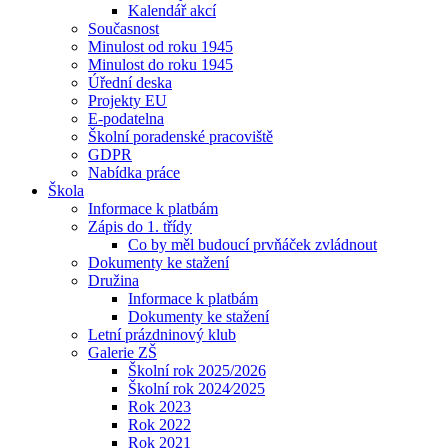
Kalendář akcí
Současnost
Minulost od roku 1945
Minulost do roku 1945
Úřední deska
Projekty EU
E-podatelna
Školní poradenské pracoviště
GDPR
Nabídka práce
Škola
Informace k platbám
Zápis do 1. třídy
Co by měl budoucí prvňáček zvládnout
Dokumenty ke stažení
Družina
Informace k platbám
Dokumenty ke stažení
Letní prázdninový klub
Galerie ZŠ
Školní rok 2025/2026
Školní rok 2024⁄2025
Rok 2023
Rok 2022
Rok 2021